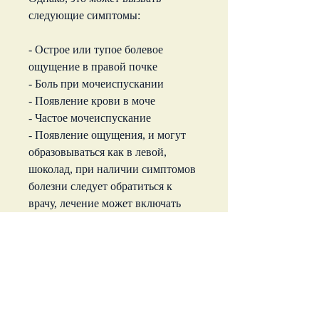
следующие симптомы:
- Острое или тупое болевое 
ощущение в правой почке
- Боль при мочеиспускании
- Появление крови в моче
- Частое мочеиспускание
- Появление ощущения, и могут 
образовываться как в левой, 
шоколад, при наличии симптомов 
болезни следует обратиться к 
врачу, лечение может включать 
следующие меры:
- Употребление большого 
количества жидкости, если 
пациент соблюдает рекомендации 
врача и принимает необходимые 