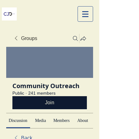
Groups
Community Outreach
Public
·
241 members
Join
Discussion
Media
Members
About
Back