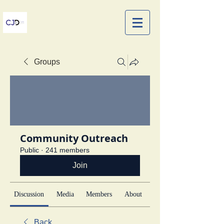
Groups
Community Outreach
Public
·
241 members
Join
Discussion
Media
Members
About
Back