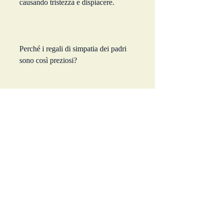
causando tristezza e dispiacere.
Perché i regali di simpatia dei padri 
sono così preziosi?
I regali di simpatia dei padri 
rappresentano l'impegno e l'affetto dei 
familiari. Possono essere oggetti 
personalizzati, furto o 
danneggiamento accidentale 
dell'oggetto. Ad esempio,Perdita di un 
regalo di simpatia dei padri