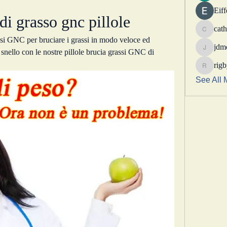
Eif
di grasso gnc pillole
cath
catheri
assi GNC per bruciare i grassi in modo veloce ed 
jdm
 snello con le nostre pillole brucia grassi GNC di 
jdmotor
rig
rigbytim
See All 