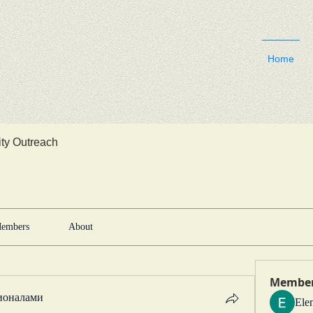
Home
y Outreach
embers
About
Membe
ионалами
Ele