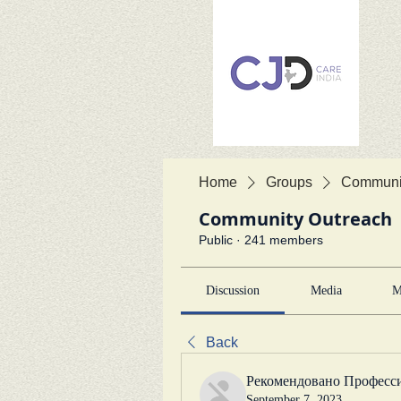
Home
Groups
Communit
Community Outreach
Public
·
241 members
Discussion
Media
M
Back
Рекомендовано Професс
September 7, 2023