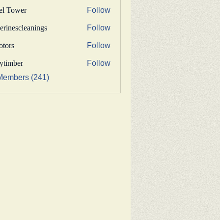
fel Tower
Follow
erinescleanings
Follow
nescleanings
otors
Follow
s
bytimber
Follow
ber
Members (241)