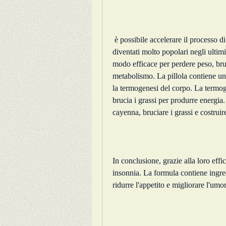
 è possibile accelerare il processo di perdita di peso. Gli integratori alimentari sono 
diventati molto popolari negli ultim
modo efficace per perdere peso, bru
metabolismo. La pillola contiene un
la termogenesi del corpo. La termog
brucia i grassi per produrre energia. 
cayenna, bruciare i grassi e costrui
In conclusione, grazie alla loro effica
insonnia. La formula contiene ingred
ridurre l'appetito e migliorare l'umo