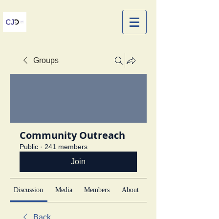
Groups
Community Outreach
Public
·
241 members
Join
Discussion
Media
Members
About
Back