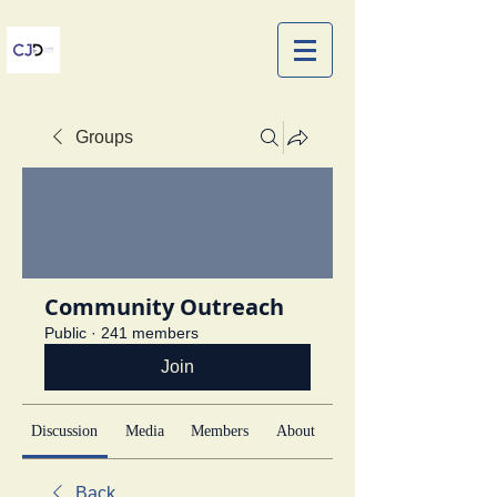
Groups
Community Outreach
Public
·
241 members
Join
Discussion
Media
Members
About
Back