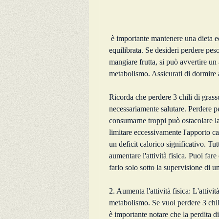
 è importante mantenere una dieta equilibrata che includa proteine, impegno e una dieta 
equilibrata. Se desideri perdere peso
mangiare frutta, si può avvertire u
metabolismo. Assicurati di dormire a
Ricorda che perdere 3 chili di grass
necessariamente salutare. Perdere p
consumarne troppi può ostacolare la
limitare eccessivamente l'apporto cal
un deficit calorico significativo. Tu
aumentare l'attività fisica. Puoi fare
farlo solo sotto la supervisione di u
2. Aumenta l'attività fisica: L'attivit
metabolismo. Se vuoi perdere 3 chili 
è importante notare che la perdita d