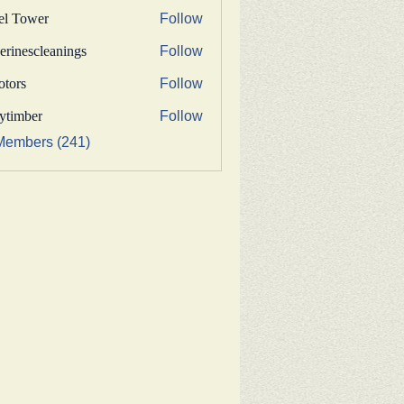
fel Tower
Follow
erinescleanings
Follow
nescleanings
otors
Follow
s
bytimber
Follow
ber
Members (241)