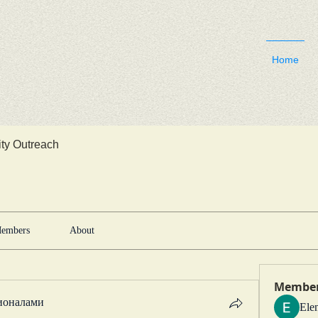
Home
y Outreach
embers
About
Membe
ионалами
Ele