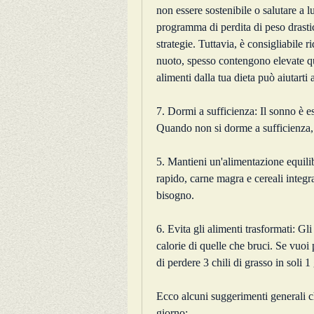
non essere sostenibile o salutare a l
programma di perdita di peso drasti
strategie. Tuttavia, è consigliabile r
nuoto, spesso contengono elevate quan
alimenti dalla tua dieta può aiutarti 
7. Dormi a sufficienza: Il sonno è es
Quando non si dorme a sufficienza,
5. Mantieni un'alimentazione equili
rapido, carne magra e cereali integrali
bisogno.
6. Evita gli alimenti trasformati: Gl
calorie di quelle che bruci. Se vuoi 
di perdere 3 chili di grasso in soli 
Ecco alcuni suggerimenti generali che
giorno: