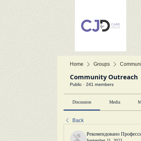
Home
Groups
Communit
Community Outreach
Public
·
241 members
Discussion
Media
M
Back
Рекомендовано Професс
September 11, 2023