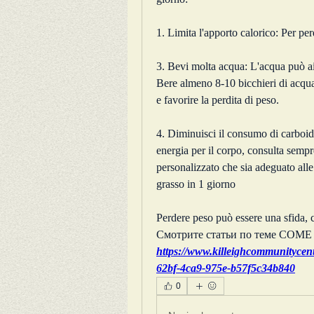
1. Limita l'apporto calorico: Per per
3. Bevi molta acqua: L'acqua può aiut
Bere almeno 8-10 bicchieri di acqua 
e favorire la perdita di peso.
4. Diminuisci il consumo di carboidr
energia per il corpo, consulta sempr
personalizzato che sia adeguato alle 
grasso in 1 giorno
Perdere peso può essere una sfida, 
Смотрите статьи по теме COM
https://www.killeighcommunitycen
62bf-4ca9-975e-b57f5c34b840
0