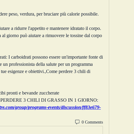
dere peso, verdura, per bruciare più calorie possibile.
are a ridurre l'appetito e mantenere idratato il corpo. 
al giorno può aiutare a rimuovere le tossine dal corpo 
ati: I carboidrati possono essere un'importante fonte di 
e un professionista della salute per un programma 
tue esigenze e obiettivi.,Come perdere 3 chili di 
cibi pronti e bevande zuccherate 
E PERDERE 3 CHILI DI GRASSO IN 1 GIORNO:
tre.com/group/programs-events/discussion/ff83e679-
0 Comments