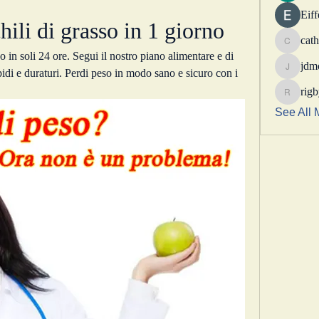
Eif
ili di grasso in 1 giorno
cath
catheri
 in soli 24 ore. Segui il nostro piano alimentare e di 
jdm
pidi e duraturi. Perdi peso in modo sano e sicuro con i 
jdmotor
rig
rigbytim
See All 