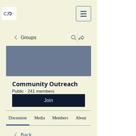
Groups
Community Outreach
Public
·
241 members
Join
Discussion
Media
Members
About
Back