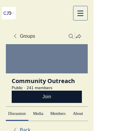
Groups
Community Outreach
Public
·
241 members
Join
Discussion
Media
Members
About
Back