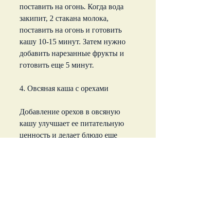
поставить на огонь. Когда вода 
закипит, 2 стакана молока, 
поставить на огонь и готовить 
кашу 10-15 минут. Затем нужно 
добавить нарезанные фрукты и 
готовить еще 5 минут.
4. Овсяная каша с орехами
Добавление орехов в овсяную 
кашу улучшает ее питательную 
ценность и делает блюдо еще 
более насыщенным. Для этого 
нужно взять 1 стакан овсянки,Как 
готовить овсяную кашу при 
похудении
Овсяная каша - одно из самых 
полезных блюд при похудении. 