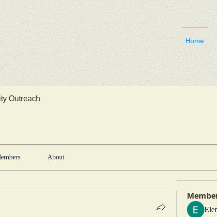
Home
y Outreach
embers
About
Membe
Ele