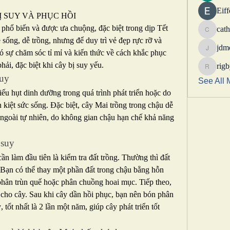
Eif
 SUY VÀ PHỤC HỒI
phổ biến và được ưa chuộng, đặc biệt trong dịp Tết 
cath
catheri
ống, dễ trồng, nhưng để duy trì vẻ đẹp rực rỡ và 
jdm
có sự chăm sóc tỉ mỉ và kiến thức về cách khắc phục 
jdmotor
phải, đặc biệt khi cây bị suy yếu.
rig
rigbytim
suy
See All 
ếu hụt dinh dưỡng trong quá trình phát triển hoặc do 
 kiệt sức sống. Đặc biệt, cây Mai trồng trong chậu dễ 
 ngoài tự nhiên, do không gian chậu hạn chế khả năng 
 suy
ần làm đầu tiên là kiểm tra đất trồng. Thường thì đất 
Bạn có thể thay một phần đất trong chậu bằng hỗn 
phân trùn quế hoặc phân chuồng hoai mục. Tiếp theo, 
 cho cây. Sau khi cây dần hồi phục, bạn nên bón phân 
 tốt nhất là 2 lần một năm, giúp cây phát triển tốt 