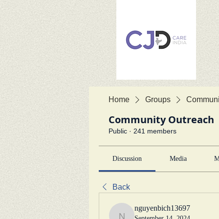
Home
Groups
Communit
Community Outreach
Public
·
241 members
Discussion
Media
M
Back
nguyenbich13697
September 14, 2024