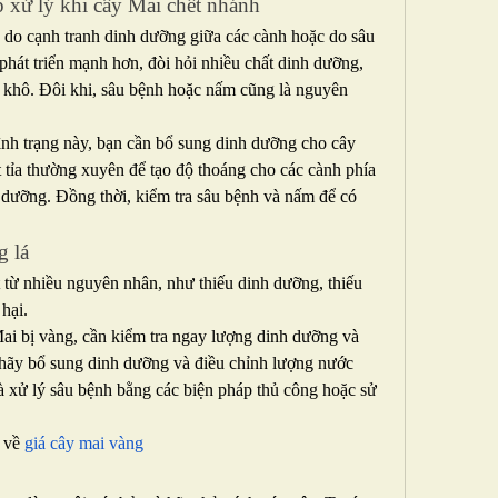
 xử lý khi cây Mai chết nhánh
do cạnh tranh dinh dưỡng giữa các cành hoặc do sâu 
hát triển mạnh hơn, đòi hỏi nhiều chất dinh dưỡng, 
 khô. Đôi khi, sâu bệnh hoặc nấm cũng là nguyên 
nh trạng này, bạn cần bổ sung dinh dưỡng cho cây 
ắt tỉa thường xuyên để tạo độ thoáng cho các cành phía 
 dưỡng. Đồng thời, kiểm tra sâu bệnh và nấm để có 
g lá
 từ nhiều nguyên nhân, như thiếu dinh dưỡng, thiếu 
hại.
ai bị vàng, cần kiểm tra ngay lượng dinh dưỡng và 
 hãy bổ sung dinh dưỡng và điều chỉnh lượng nước 
à xử lý sâu bệnh bằng các biện pháp thủ công hoặc sử 
 về 
giá cây mai vàng