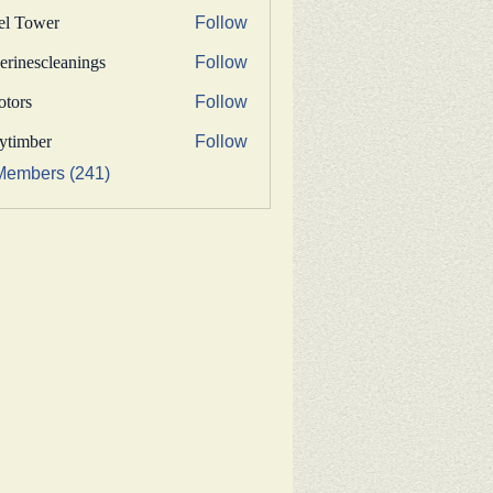
fel Tower
Follow
erinescleanings
Follow
nescleanings
otors
Follow
s
bytimber
Follow
ber
Members (241)