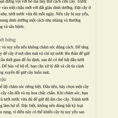
bạn đừng vội vứt bỏ mà hãy thử cách cứu cây. Trước 
ây vào một chậu mới với đất giàu dinh dưỡng. Đặt cây ở 
nhẹ, tưới nước vừa đủ mỗi ngày. Nếu cây bị suy yếu, 
sung dinh dưỡng một cách nhẹ nhàng và thường 
ng và sâu bệnh.
ới bứng
c và suy yếu nếu không chăm sóc đúng cách. Để tăng 
y để cây ở nơi râm mát và chỉ xịt nước lên thân để giữ 
n thời gian để ổn định, sau đó có thể bắt đầu tưới 
ể bảo vệ bộ rễ, bạn cần xử lý đất và cắt tỉa cành 
ng xuyên để giữ cây luôn mát.
hậu
ế độ chăm sóc riêng biệt. Đầu tiên, hãy chọn một cây 
 cây cân đối và nụ hoa chắc chắn. Khi chăm sóc, bạn 
và tưới nước vừa đủ để giữ độ ẩm cho cây. Tránh tưới 
 làm hư rễ. Đặc biệt, không nên dùng bất kỳ loại 
u rụng, vì điều này có thể khiến cây bị suy yếu sau 