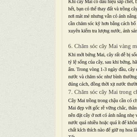
Khi cây Mai có dấu hiệu sắp chết, 
hết, bạn có thể thay đất và trồng c
nơi mát mẻ nhưng vẫn có ánh nắng 
cần chăm sóc kỹ hơn bằng cách bổ 
xuyên kiểm tra lượng nước, ánh sá
6. Chăm sóc cây Mai vàng m
Khi mới bứng Mai, cây rất dễ bị số
tỷ lệ sống của cây, sau khi bứng, hã
ẩm. Trong vòng 1-3 ngày đầu, cây cầ
nước và chăm sóc như bình thường. Đ
đúng cách, đồng thời xịt nước thườ
7. Chăm sóc cây Mai trong c
Cây Mai trồng trong chậu cần có ch
Mai đẹp với gốc rễ vững chắc, thân
nên đặt cây ở nơi có ánh nắng nhẹ 
nước quá nhiều hoặc quá ít để không
chất kích thích nào để giữ nụ hoa lâ