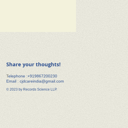
Share your thoughts!
​T
elephone :+91​9867200230
Email :
cjdcareindia@gmail.com
© 2023 by Records Science LLP.