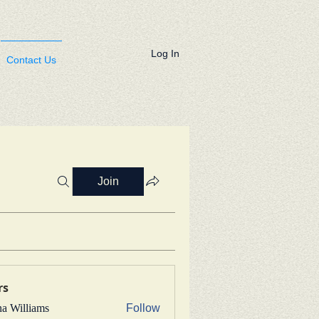
Log In
Contact Us
Join
rs
na Williams
Follow