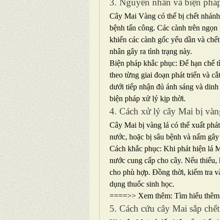
3. Nguyên nhân và biện pháp
Cây Mai Vàng có thể bị chết nhánh 
bệnh tấn công. Các cành trên ngọn p
khiến các cành gốc yếu dần và chết
nhân gây ra tình trạng này.
Biện pháp khắc phục: Để hạn chế tì
theo từng giai đoạn phát triển và c
dưới tiếp nhận đủ ánh sáng và dinh
biện pháp xử lý kịp thời.
4. Cách xử lý cây Mai bị vàn
Cây Mai bị vàng lá có thể xuất phát
nước, hoặc bị sâu bệnh và nấm gây 
Cách khắc phục: Khi phát hiện lá M
nước cung cấp cho cây. Nếu thiếu,
cho phù hợp. Đồng thời, kiểm tra v
dụng thuốc sinh học.
====>> Xem thêm: Tìm hiểu thêm
5. Cách cứu cây Mai sắp chết