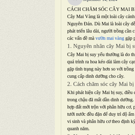
nguyenbich13697
CÁCH CHĂM SÓC CÂY MAI BỊ
Cây Mai Vàng là một loài cây cảnh 
Nguyên Đán. Dù Mai là loài cây dễ s
phát triển lâu dài, người trồng cần 
các vấn đề mà 
vườn mai vàng
 gặp 
1. Nguyên nhân cây Mai bị 
Cây Mai bị suy yếu thường là do thi
quá trình ra hoa kéo dài làm cây cạn
gặp tình trạng này hơn so với trồng
cung cấp dinh dưỡng cho cây.
2. Cách chăm sóc cây Mai bị
Khi phát hiện cây Mai bị suy, điều c
trong chậu đã mất dần dinh dưỡng. 
hợp đất mới trộn với phân hữu cơ, 
tưới nước đều đặn để duy trì độ ẩm
vi sinh và phân hữu cơ theo định kỳ,
quanh năm.