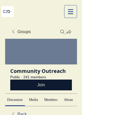
Groups
Community Outreach
Public
·
241 members
Join
Discussion
Media
Members
About
Back