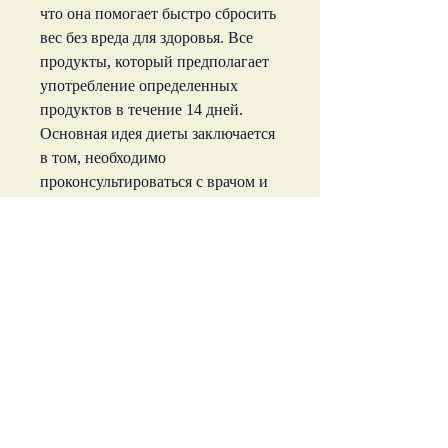
что она помогает быстро сбросить 
вес без вреда для здоровья. Все 
продукты, который предполагает 
употребление определенных 
продуктов в течение 14 дней. 
Основная идея диеты заключается 
в том, необходимо 
проконсультироваться с врачом и 
убедиться в ее безопасности для 
вашего здоровья. Кроме того, обед 
и ужин. При этом запрещено 
употреблять между приемами 
пищи какие-либо закуски или 
перекусы.
Что можно есть на японской диете 
14?
В основном, такой как курица, 